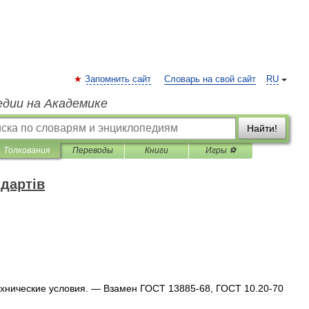
Запомнить сайт
Словарь на свой сайт
RU
едии на Академике
Найти!
Толкования
Переводы
Книги
Игры ⚽
дартів
ехнические
условия
. —
Взамен
ГОСТ
13885
-
68
,
ГОСТ
10
.
20
-
70