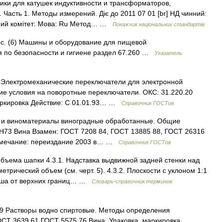
ики для катушек индуктивности и трансформаторов,
Часть 1. Методы измерений. Діє до 2011 07 01 [br] НД чинний:
ічний комітет: Мова: Ru Метод… …
Покажчик національних стандартів
 с. (6) Машины и оборудование для пищевой
 по безопасности и гигиене раздел 67.260 …
Указатель
 Электромеханические переключатели для электронной
кие условия на поворотные переключатели. ОКС: 31.220.20
аркировка Действие: С 01.01.93… …
Справочник ГОСТов
 и виноматериалы виноградные обработанные. Общие
: Н73 Вина Взамен: ГОСТ 7208 84, ГОСТ 13885 88, ГОСТ 26316
римечание: переиздание 2003 в… …
Справочник ГОСТов
бъема шапки 4.3.1. Надставка выдвижной задней стенки над
рический объем (см. черт. 5). 4.3.2. Плоскости с уклоном 1:1
ковша от верхних границ… …
Словарь-справочник терминов
79 Растворы водно спиртовые. Методы определения
ОСТ 3639 61 ГОСТ 5575 76 Вина. Упаковка, маркировка,