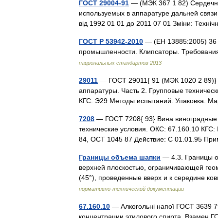
ГОСТ 29004-91
— (МЭК 367 1 82) Сердечн
используемых в аппаратуре дальней связи. 
від 1992 01 01 до 2011 07 01 Зміни: Техн
ГОСТ Р 53942-2010
— (ЕН 13885:2005) 36
промышленности. Клипсаторы. Требования
национальных стандартов 2013
29011
— ГОСТ 29011{ 91 (МЭК 1020 2 89)}
аппаратуры. Часть 2. Групповые техничес
КГС: Э29 Методы испытаний. Упаковка. М
7208
— ГОСТ 7208{ 93} Вина виноградные
технические условия. ОКС: 67.160.10 КГС
84, ОСТ 1045 87 Действие: С 01.01.95 П
Границы объема шапки
— 4.3. Границы о
верхней плоскостью, ограничивающей геомет
(45°), проведенные вверх и к середине 
нормативно-технической документации
67.160.10
— Алкогольні напої ГОСТ 3639 
концентрации этилового спирта. Взамен Г