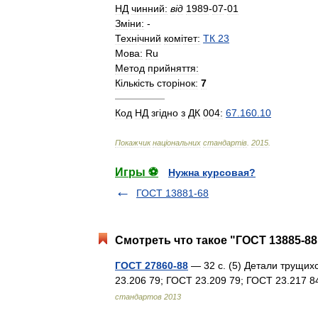
НД
чинний:
в
і
д
1989
-
07
-
01
Зм
і
ни:
-
Техн
і
чний
ком
і
тет:
ТК
23
Мова:
Ru
Метод
прийняття:
К
і
льк
і
сть
стор
і
нок:
7
—————
Код
НД
зг
і
дно
з
ДК
004:
67
.
160
.
10
Покажчик
нац
і
ональних
стандарт
і
в
.
2015
.
Игры ⚽
Нужна курсовая?
ГОСТ 13881-68
Смотреть что такое "ГОСТ 13885-88
ГОСТ 27860-88
— 32 с. (5) Детали трущи
23.206 79; ГОСТ 23.209 79; ГОСТ 23.217 
стандартов 2013