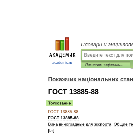
Словари и энциклоп
academic.ru
Покажчик національних стандартів
Покажчик національних стан
ГОСТ 13885-88
Толкование
ГОСТ
13885
-
88
ГОСТ
13885
-
88
Вина
виноградные
для
экспорта
.
Общие
т
[
br
]